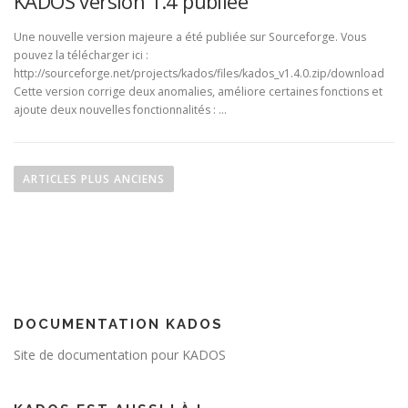
KADOS version 1.4 publiée
Une nouvelle version majeure a été publiée sur Sourceforge. Vous
pouvez la télécharger ici :
http://sourceforge.net/projects/kados/files/kados_v1.4.0.zip/download
Cette version corrige deux anomalies, améliore certaines fonctions et
ajoute deux nouvelles fonctionnalités : …
N
a
ARTICLES PLUS ANCIENS
v
i
g
a
t
i
DOCUMENTATION KADOS
o
Site de documentation pour KADOS
n
d