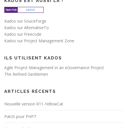
KADOS EST AUSSI LÀ !
e
s
a
Kados sur SouceForge
r
Kados sur AlternativeTo
t
Kados sur Freecode
i
Kados sur Project Management Zone
c
l
ILS UTILISENT KADOS
e
Agile Project Management in an eGovernance Project
s
The Refined Gentlemen
ARTICLES RÉCENTS
Nouvelle version R11-YellowCat
Patch pour PHP7