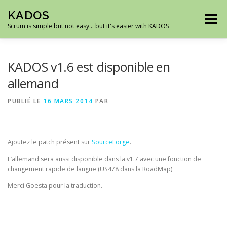
Aller
KADOS
au
Menu
contenu
Scrum is simple but not easy… but it's easier with KADOS
ACCUEIL
DÉMO
ROADMAP
CAPTURES
KADOS v1.6 est disponible en
allemand
TÉLÉCHARGEMENTS
SUPPORT
PUBLIÉ LE
16 MARS 2014
PAR
Ajoutez le patch présent sur
SourceForge
.
L’allemand sera aussi disponible dans la v1.7 avec une fonction de
changement rapide de langue (US478 dans la RoadMap)
Merci Goesta pour la traduction.