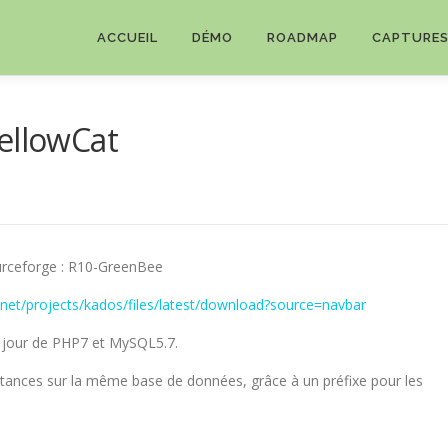
ACCUEIL
DÉMO
ROADMAP
CAPTURE
ellowCat
ourceforge : R10-GreenBee
.net/projects/kados/files/latest/download?source=navbar
à jour de PHP7 et MySQL5.7.
-instances sur la même base de données, grâce à un préfixe pour les