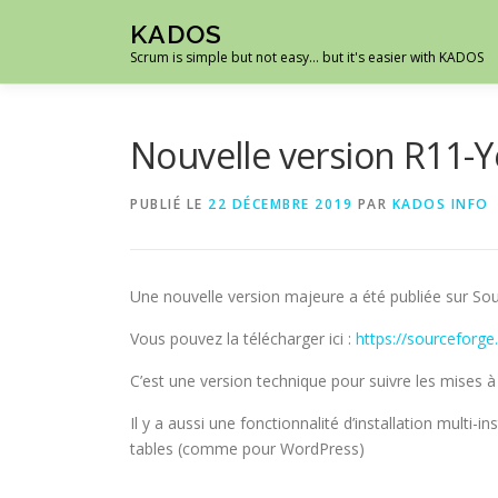
Aller
KADOS
au
Scrum is simple but not easy… but it's easier with KADOS
contenu
Nouvelle version R11-Y
PUBLIÉ LE
22 DÉCEMBRE 2019
PAR
KADOS INFO
Une nouvelle version majeure a été publiée sur S
Vous pouvez la télécharger ici :
https://sourceforge
C’est une version technique pour suivre les mises 
Il y a aussi une fonctionnalité d’installation multi
tables (comme pour WordPress)