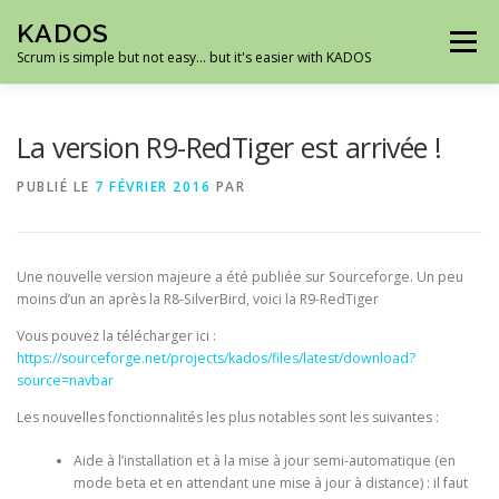
Aller
KADOS
au
Menu
contenu
Scrum is simple but not easy… but it's easier with KADOS
ACCUEIL
DÉMO
ROADMAP
CAPTURES
La version R9-RedTiger est arrivée !
PUBLIÉ LE
7 FÉVRIER 2016
PAR
TÉLÉCHARGEMENTS
SUPPORT
Une nouvelle version majeure a été publiée sur Sourceforge. Un peu
moins d’un an après la R8-SilverBird, voici la R9-RedTiger
Vous pouvez la télécharger ici :
https://sourceforge.net/projects/kados/files/latest/download?
source=navbar
Les nouvelles fonctionnalités les plus notables sont les suivantes :
Aide à l’installation et à la mise à jour semi-automatique (en
mode beta et en attendant une mise à jour à distance) : il faut