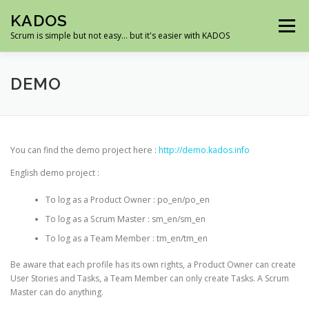
Skip
KADOS
to
Menu
content
Scrum is simple but not easy… but it's easier with KADOS
HOME
DEMO
ROADMAP
SCREENSHOTS
DEMO
DOWNLOAD
SUPPORT
You can find the demo project here :
http://demo.kados.info
English demo project :
To log as a Product Owner : po_en/po_en
To log as a Scrum Master : sm_en/sm_en
To log as a Team Member : tm_en/tm_en
Be aware that each profile has its own rights, a Product Owner can create
User Stories and Tasks, a Team Member can only create Tasks. A Scrum
Master can do anything.