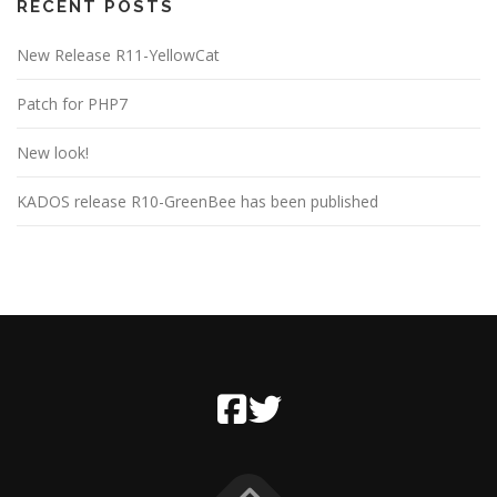
RECENT POSTS
New Release R11-YellowCat
Patch for PHP7
New look!
KADOS release R10-GreenBee has been published