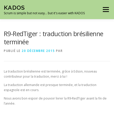
Aller
KADOS
au
Menu
contenu
Scrum is simple but not easy… but it's easier with KADOS
ACCUEIL
DÉMO
ROADMAP
CAPTURES
R9-RedTiger : traduction brésilienne
terminée
TÉLÉCHARGEMENTS
SUPPORT
PUBLIÉ LE
20 DÉCEMBRE 2015
PAR
La traduction brésilienne est terminée, grâce à Edson, nouveau
contributeur pour la traduction, merci à lui !
La traduction allemande est presque terminée, et la traduction
espagnole est en cours.
Nous avons bon espoir de pouvoir livrer la R9-RedTiger avant la fin de
l’année.