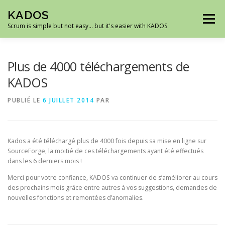
Aller
KADOS
au
Menu
contenu
Scrum is simple but not easy… but it's easier with KADOS
ACCUEIL
DÉMO
ROADMAP
CAPTURES
Plus de 4000 téléchargements de
KADOS
TÉLÉCHARGEMENTS
SUPPORT
PUBLIÉ LE
6 JUILLET 2014
PAR
Kados a été téléchargé plus de 4000 fois depuis sa mise en ligne sur
SourceForge, la moitié de ces téléchargements ayant été effectués
dans les 6 derniers mois !
Merci pour votre confiance, KADOS va continuer de s’améliorer au cours
des prochains mois grâce entre autres à vos suggestions, demandes de
nouvelles fonctions et remontées d’anomalies.