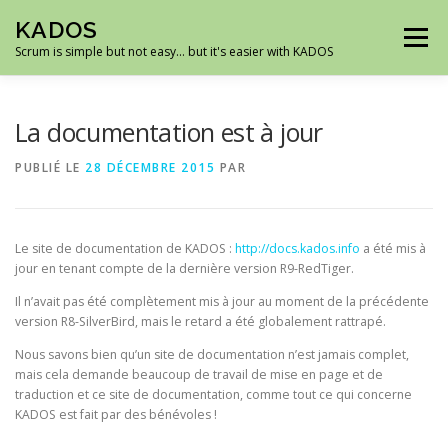
Aller
KADOS
au
Menu
contenu
Scrum is simple but not easy… but it's easier with KADOS
ACCUEIL
DÉMO
ROADMAP
CAPTURES
La documentation est à jour
PUBLIÉ LE
28 DÉCEMBRE 2015
PAR
TÉLÉCHARGEMENTS
SUPPORT
Le site de documentation de KADOS :
http://docs.kados.info
a été mis à
jour en tenant compte de la dernière version R9-RedTiger.
Il n’avait pas été complètement mis à jour au moment de la précédente
version R8-SilverBird, mais le retard a été globalement rattrapé.
Nous savons bien qu’un site de documentation n’est jamais complet,
mais cela demande beaucoup de travail de mise en page et de
traduction et ce site de documentation, comme tout ce qui concerne
KADOS est fait par des bénévoles !