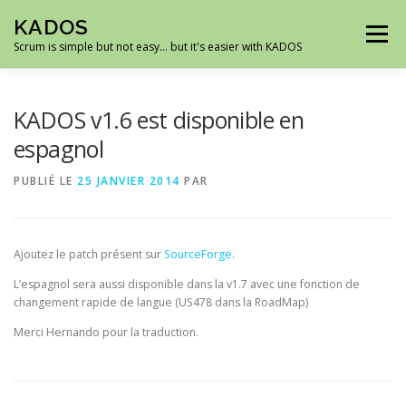
Aller
KADOS
au
Menu
contenu
Scrum is simple but not easy… but it's easier with KADOS
ACCUEIL
DÉMO
ROADMAP
CAPTURES
KADOS v1.6 est disponible en
espagnol
TÉLÉCHARGEMENTS
SUPPORT
PUBLIÉ LE
25 JANVIER 2014
PAR
Ajoutez le patch présent sur
SourceForge
.
L’espagnol sera aussi disponible dans la v1.7 avec une fonction de
changement rapide de langue (US478 dans la RoadMap)
Merci Hernando pour la traduction.